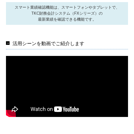
創業をお考えの方へ
スマート業績確認機能は、スマートフォンやタブレットで、
相続税・資産税について
TKC財務会計システム（FXシリーズ）の
最新業績を確認できる機能です。
リスクマネジメント
お客様の声
活用シーンを動画でご紹介します
事例紹介
セミナー案内
過去のセミナー
お問い合わせ
プライバシーポリシー
カスタマーハラスメントに対する基本方針