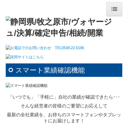
ホーム
法人案内
ごあいさつ
法人概要
経営理念
スマート業績確認機能
メディア・講演
リンク集
「いつでも」「手軽に」自社の業績が確認できたら･･･
サービス案内
そんな経営者の皆様のご要望にお応えして
法人・個人の皆さま
最新の全社業績を、お持ちのスマートフォンやタブレッ
デジタル化支援
トにお届けします！