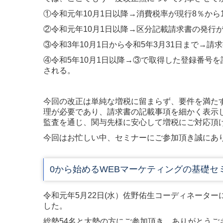
①令和元年10月1日以降→消費税率が現行8％か
②令和元年10月1日以降→区分記載請求書の発行
③令和3年10月1日から令和5年3月31日まで→
④令和5年10月1日以降→③で取得した登録番号
される。
今回の改正は単純な増税に留まらず、要件を満た
理が必要であり、請求書の記載事項を細かく表示
監査を通じ、関与先様に安心して増税にご対応頂
今回はお忙しい中、セミナーにご参加頂き誠にあ
0から始めるWEBマーケティングの基礎セ
令和元年5月22日(水）佐野佑生コーディネータ
した。
総勢54名と大勢の方にご参加頂き、ありがとうご