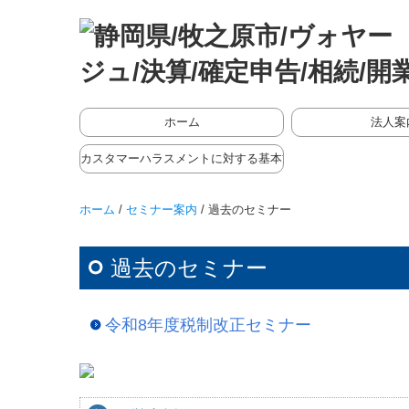
ホーム
法人案
ごあいさつ
法人概要
経営理念
メディア・講演
リンク集
カスタマーハラスメントに対する基本方針
ホーム
/
セミナー案内
/ 過去のセミナー
過去のセミナー
令和8年度税制改正セミナー