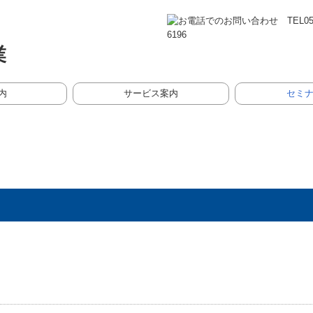
内
サービス案内
セミ
法人・個人の皆さま
デジタル化支援
創業をお考えの方へ
相続税・資産税について
リスクマネジメント
お客様の声
事例紹介
過去のセミナー